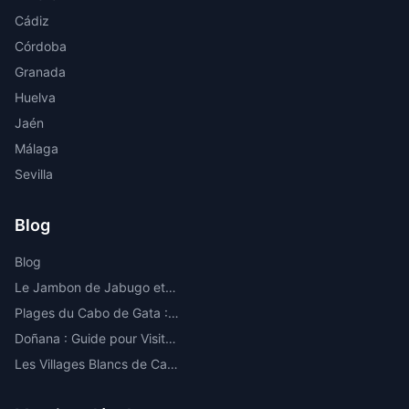
Cádiz
Córdoba
Granada
Huelva
Jaén
Málaga
Sevilla
Blog
Blog
Le Jambon de Jabugo et la Route de l'Ibérique dans la Sierra de Huelva
Plages du Cabo de Gata : Les Meilleures Criques et Plages Vierges d'Almería
Doñana : Guide pour Visiter le Parc National le Plus Important d'Europe
Les Villages Blancs de Cadix : Route par les Plus Beaux