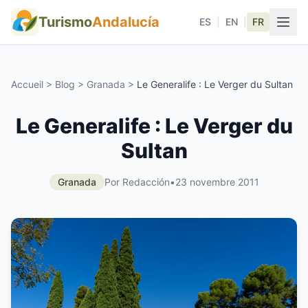
Turismo
Andalucía
ES
|
EN
|
FR
Accueil
>
Blog
>
Granada
>
Le Generalife : Le Verger du Sultan
Le Generalife : Le Verger du
Sultan
Granada
Por Redacción
•
23 novembre 2011