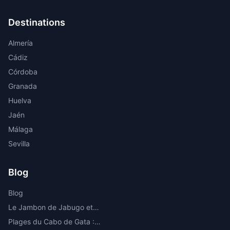
Destinations
Almería
Cádiz
Córdoba
Granada
Huelva
Jaén
Málaga
Sevilla
Blog
Blog
Le Jambon de Jabugo et la Route de l'Ibérique dans la Sierra de Huelva
Plages du Cabo de Gata : Les Meilleures Criques et Plages Vierges d'Almería