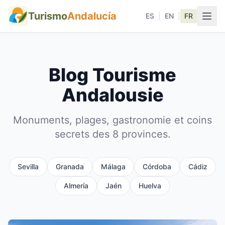
Turismo
Andalucía
ES
|
EN
|
FR
Blog Tourisme
Andalousie
Monuments, plages, gastronomie et coins
secrets des 8 provinces.
Sevilla
Granada
Málaga
Córdoba
Cádiz
Almería
Jaén
Huelva