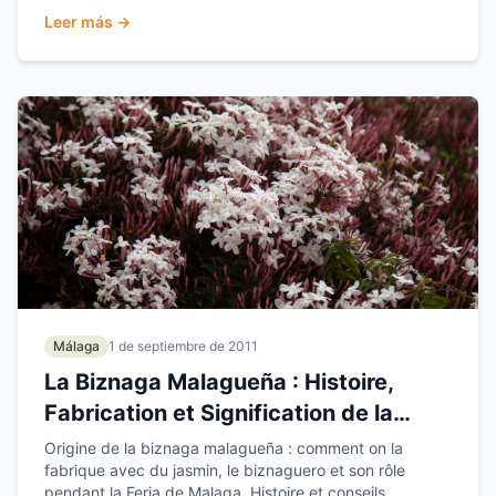
Leer más →
Málaga
1 de septiembre de 2011
La Biznaga Malagueña : Histoire,
Fabrication et Signification de la
Fleur de Malaga
Origine de la biznaga malagueña : comment on la
fabrique avec du jasmin, le biznaguero et son rôle
pendant la Feria de Malaga. Histoire et conseils.