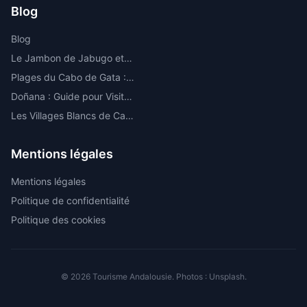
Blog
Blog
Le Jambon de Jabugo et la Route de l'Ibérique dans la Sierra de Huelva
Plages du Cabo de Gata : Les Meilleures Criques et Plages Vierges d'Almería
Doñana : Guide pour Visiter le Parc National le Plus Important d'Europe
Les Villages Blancs de Cadix : Route par les Plus Beaux
Mentions légales
Mentions légales
Politique de confidentialité
Politique des cookies
© 2026 Tourisme Andalousie. Photos : Unsplash.