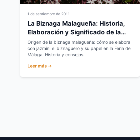
1 de septiembre de 2011
La Biznaga Malagueña: Historia,
Elaboración y Significado de la
Flor de Málaga
Origen de la biznaga malagueña: cómo se elabora
con jazmín, el biznaguero y su papel en la Feria de
Málaga. Historia y consejos.
Leer más →