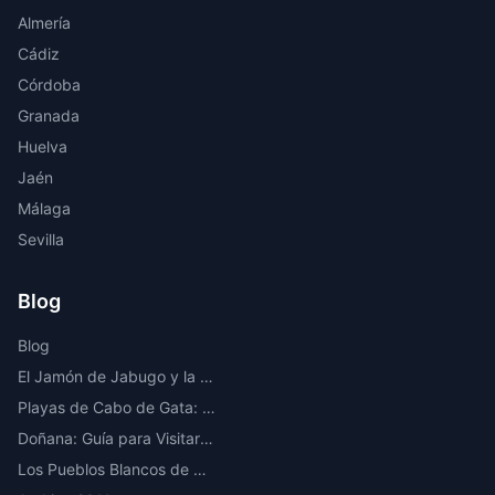
Almería
Cádiz
Córdoba
Granada
Huelva
Jaén
Málaga
Sevilla
Blog
Blog
El Jamón de Jabugo y la Ruta del Ibérico en la Sierra de Huelva
Playas de Cabo de Gata: Las Mejores Calas y Playas Vírgenes de Almería
Doñana: Guía para Visitar el Parque Nacional Más Importante de Europa
Los Pueblos Blancos de Cádiz: Ruta por los Más Bonitos