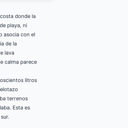
 costa donde la
e playa, ni
o asocia con el
a de la
e lava
 de calma parece
scientos litros
pelotazo
aba terrenos
daba. Esta es
sur.