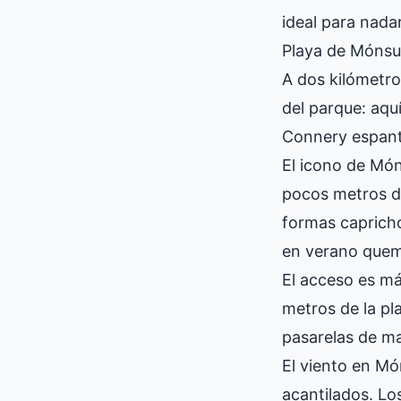
ideal para nadar
Playa de Mónsu
A dos kilómetro
del parque: aqu
Connery espanta
El icono de Món
pocos metros de
formas caprichos
en verano quema
El acceso es má
metros de la pl
pasarelas de ma
El viento en Mó
acantilados. Los