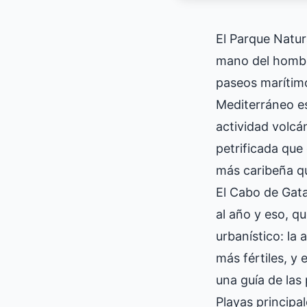
El Parque Natur
mano del hombre
paseos marítimo
Mediterráneo es
actividad volcá
petrificada que
más caribeña q
El Cabo de Gata
al año y eso, q
urbanístico: la
más fértiles, y
una guía de las
Playas principal