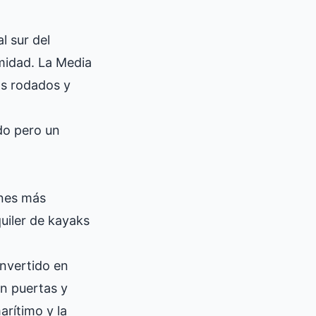
l sur del
midad. La Media
os rodados y
ado pero un
ones más
uiler de kayaks
nvertido en
on puertas y
rítimo y la