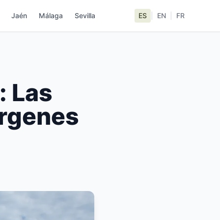
Jaén
Málaga
Sevilla
ES
|
EN
|
FR
: Las
írgenes