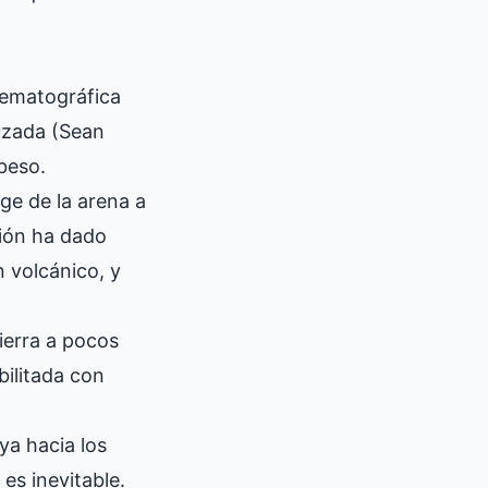
nematográfica
ruzada (Sean
beso.
ge de la arena a
sión ha dado
n volcánico, y
ierra a pocos
bilitada con
ya hacia los
es inevitable.