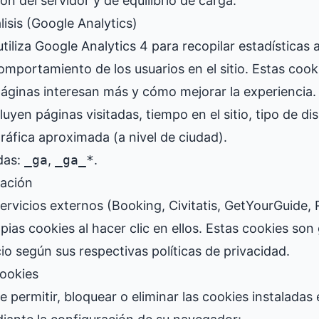
ón del servidor y de equilibrio de carga.
isis (Google Analytics)
utiliza Google Analytics 4 para recopilar estadística
 comportamiento de los usuarios en el sitio. Estas coo
áginas interesan más y cómo mejorar la experiencia.
luyen páginas visitadas, tiempo en el sitio, tipo de dis
ráfica aproximada (a nivel de ciudad).
das:
_ga
,
_ga_*
.
iación
servicios externos (Booking, Civitatis, GetYourGuide
opias cookies al hacer clic en ellos. Estas cookies so
io según sus respectivas políticas de privacidad.
cookies
e permitir, bloquear o eliminar las cookies instaladas 