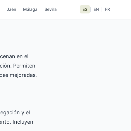
Jaén
Málaga
Sevilla
ES
|
EN
|
FR
acenan en el
ación. Permiten
dades mejoradas.
vegación y el
ento. Incluyen