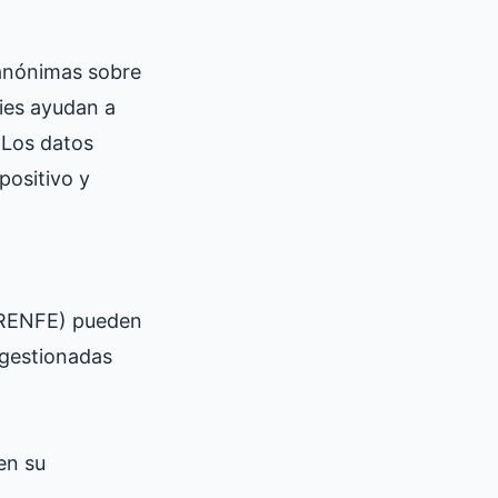
s anónimas sobre
kies ayudan a
 Los datos
positivo y
, RENFE) pueden
n gestionadas
en su