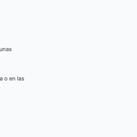
gunas
a o en las