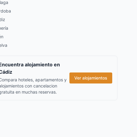
laga
rdoba
diz
ería
én
elva
Encuentra alojamiento en
Cádiz
Ver alojamientos
Compara hoteles, apartamentos y
alojamientos con cancelacion
gratuita en muchas reservas.