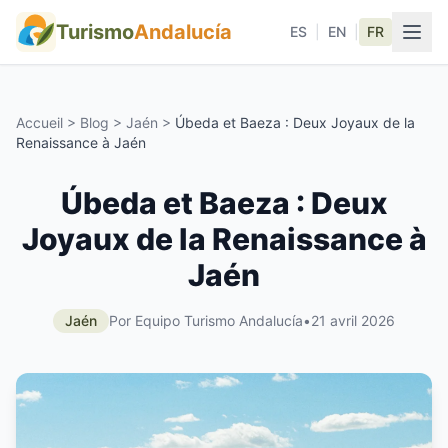
Turismo
Andalucía
ES
|
EN
|
FR
Accueil
>
Blog
>
Jaén
>
Úbeda et Baeza : Deux Joyaux de la
Renaissance à Jaén
Úbeda et Baeza : Deux
Joyaux de la Renaissance à
Jaén
Jaén
Por Equipo Turismo Andalucía
•
21 avril 2026