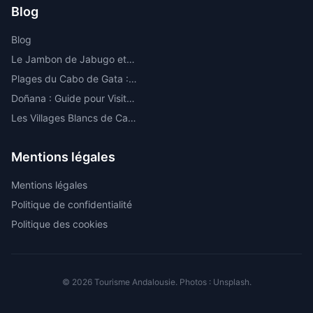
Blog
Blog
Le Jambon de Jabugo et la Route de l'Ibérique dans la Sierra de Huelva
Plages du Cabo de Gata : Les Meilleures Criques et Plages Vierges d'Almería
Doñana : Guide pour Visiter le Parc National le Plus Important d'Europe
Les Villages Blancs de Cadix : Route par les Plus Beaux
Mentions légales
Mentions légales
Politique de confidentialité
Politique des cookies
© 2026 Tourisme Andalousie. Photos : Unsplash.