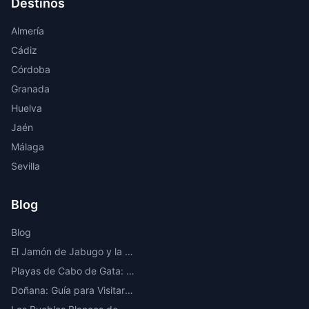
Destinos
Almería
Cádiz
Córdoba
Granada
Huelva
Jaén
Málaga
Sevilla
Blog
Blog
El Jamón de Jabugo y la Ruta del Ibérico en la Sierra de Huelva
Playas de Cabo de Gata: Las Mejores Calas y Playas Vírgenes de Almería
Doñana: Guía para Visitar el Parque Nacional Más Importante de Europa