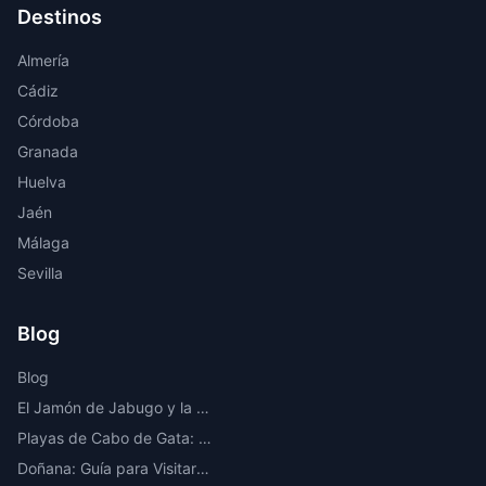
Destinos
Almería
Cádiz
Córdoba
Granada
Huelva
Jaén
Málaga
Sevilla
Blog
Blog
El Jamón de Jabugo y la Ruta del Ibérico en la Sierra de Huelva
Playas de Cabo de Gata: Las Mejores Calas y Playas Vírgenes de Almería
Doñana: Guía para Visitar el Parque Nacional Más Importante de Europa