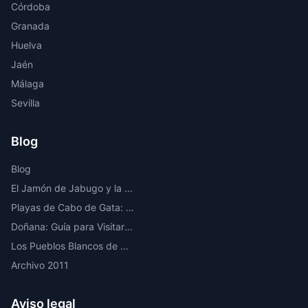
Córdoba
Granada
Huelva
Jaén
Málaga
Sevilla
Blog
Blog
El Jamón de Jabugo y la Ruta del Ibérico en la Sierra de Huelva
Playas de Cabo de Gata: Las Mejores Calas y Playas Vírgenes de Almería
Doñana: Guía para Visitar el Parque Nacional Más Importante de Europa
Los Pueblos Blancos de Cádiz: Ruta por los Más Bonitos
Archivo 2011
Aviso legal